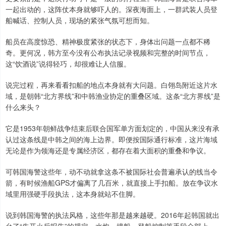
一起出动的，这阵仗本身就够吓人的。深夜海面上，一群武装人员登
船喊话、控制人员，现场的紧张气氛可想而知。
船员在高度惊恐、精神极度紧张的状态下，身体出问题一点都不稀
奇。更何况，韩方至今没有公布执法记录视频和完整的时间节点，
这“饮酒说”说得轻巧，却很难让人信服。
说完过程，再来看看扣船的地点本身就有大问题。白翎岛附近这片水
域，是朝韩“北方界线”和中韩渔业协定的重叠区域。这条“北方界线”是
什么来头？
它是1953年朝鲜战争结束后联合国军单方面划定的，中国从来没有承
认过这条线是中韩之间的海上边界。即便按国际通行标准，这片海域
无论是作为领海还是专属经济区，都存在着大面积的重叠和争议。
可韩国海警这些年，动不动就拿这条不被国际社会普遍承认的线当令
箭，有时候渔船GPS才偏离了几百米，就直接上手扣船。放在争议水
域里用强硬手段执法，这本身就站不住脚。
说到韩国海警的执法风格，这些年那是越来越硬。2016年起韩国就出