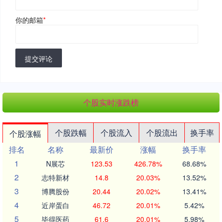
你的邮箱
*
提交评论
个股实时涨跌榜
个股跌幅
个股流入
个股流出
换手率
个股涨幅
排名
名称
最新价
涨幅
换手率
1
N展芯
123.53
426.78%
68.68%
2
志特新材
14.8
20.03%
13.52%
3
博腾股份
20.44
20.02%
13.41%
4
近岸蛋白
46.72
20.01%
5.42%
5
毕得医药
61.6
20.01%
5.98%