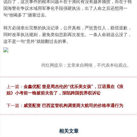
说白了，这次事件的根本问题不在于渔民有没有越界捕捞，而在于韩
国海警在争议水域用军事化手段强硬执法，出了人命之后还想用一
句“他喝多了”搪塞过去。
韩方必须拿出完整的执法记录，公开真相，严惩责任人，赔偿道歉，
同时改革执法规则，避免类似悲剧再次发生。一条人命就这么没了，
这不是一句“意外”就能翻过去的事。
尚红网提示：文章来自网络，不代表本站观点。
上一篇：
金鑫优配 曾是周杰伦的“优乐美女孩”，江语晨在《浪
姐》小考前一晚被前夫告了，深陷跨国抚养权诉讼
下一篇：
威贤配资 巴西监管机构调查两大航司的价格串通行为
相关文章