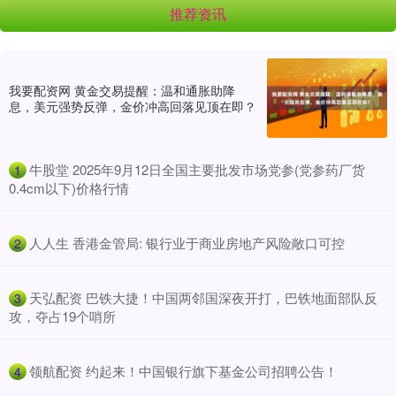
推荐资讯
我要配资网 黄金交易提醒：温和通胀助降
息，美元强势反弹，金价冲高回落见顶在即？
​牛股堂 2025年9月12日全国主要批发市场党参(党参药厂货
1
0.4cm以下)价格行情
​人人生 香港金管局: 银行业于商业房地产风险敞口可控
2
​天弘配资 巴铁大捷！中国两邻国深夜开打，巴铁地面部队反
3
攻，夺占19个哨所
​领航配资 约起来！中国银行旗下基金公司招聘公告！
4