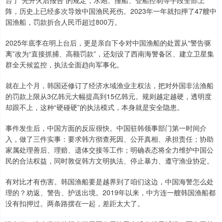
台了“先开火后报告”的规定，水炮、撞船、登船控制等手段全部上
阵，历史上已经多次导致中国渔民死伤。2023年一年就扣押了47艘中
国渔船，罚款折合人民币超过800万。
2025年底李在明上台后，更是亲自下令对中国渔船的处置从“警告驱
离”改为“直接抓捕、高额罚款”，还划设了西南海警备区、建立卫星集
群全天候监控，执法全面趋向军事化。
就在上个月，韩国还修订了经济水域渔业主权法，把对外国非法渔船
的罚款上限从3亿韩元大幅提高到15亿韩元。规则越定越硬，透明度
却跟不上，这种“硬碰硬”的执法模式，本身就是安全隐患。
事件发生后，中国方面的反应很快。中国驻韩领事部门第一时间介
入，做了三件实事：要求韩方彻查死因、公开真相、承担责任；协助
家属处理善后、理赔、遗体交接等工作；明确表态将全力维护中国公
民的合法权益，同时敦促韩方文明执法、停止暴力、遵守渔业协定。
有对比才有伤害。韩国渔船要是越界到了咱们这边，中国海警怎么处
理的？劝返、警告、护送出境。2019年以来，中方连一艘韩国渔船都
没有扣押过。两条路摆在一起，差距太大了。