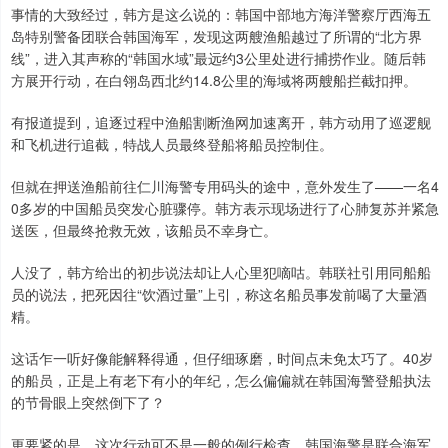
事情的大致经过，韩方是这么说的：韩国中部地方海洋警察厅西海五
岛特别警备团联合韩国海军，发现这两艘渔船越过了所谓的“北方界
线”，进入其声称的“韩国水域”最远约3公里处进行捕捞作业。随后韩
方展开行动，在白翎岛西北约14.8公里的海域将两艘船拦截扣押。
有报道提到，追逐过程中渔船割断渔网加速离开，韩方动用了巡逻舰
和飞机进行追截，特战人员最终登船将船员控制住。
但就在押送渔船前往仁川海警专用码头的途中，意外发生了——一名4
0多岁的中国船员突发心脏骤停。韩方表示现场进行了心肺复苏并紧急
送医，但最终抢救无效，该船员不幸身亡。
人没了，韩方给出的初步说法却让人心里犯嘀咕。韩联社引用同船船
员的说法，把死因往“饮酒过量”上引，称这名船员事发前喝了大量酒
精。
这话乍一听好像能解释得通，但仔细琢磨，时间点未免太巧了。40岁
的船员，正是上有老下有小的年纪，怎么偏偏就在韩国海警登船执法
的节骨眼上突然倒下了？
更要紧的是，这次行动可不是一般的例行检查。韩国海警是联合海军