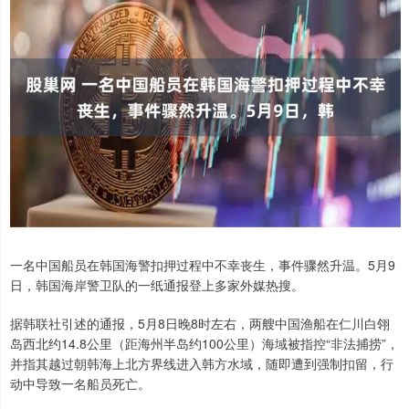
一名中国船员在韩国海警扣押过程中不幸丧生，事件骤然升温。5月9
日，韩国海岸警卫队的一纸通报登上多家外媒热搜。
据韩联社引述的通报，5月8日晚8时左右，两艘中国渔船在仁川白翎
岛西北约14.8公里（距海州半岛约100公里）海域被指控“非法捕捞”，
并指其越过朝韩海上北方界线进入韩方水域，随即遭到强制扣留，行
动中导致一名船员死亡。