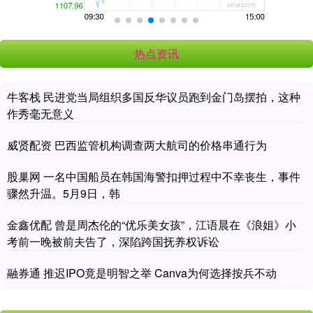
热点资讯
牛客栈 民进党当局组织多国反华议员跑到金门岛摆拍，这种
作秀毫无意义
威贤配资 巴西监管机构调查两大航司的价格串通行为
股巢网 一名中国船员在韩国海警扣押过程中不幸丧生，事件
骤然升温。5月9日，韩
金鑫优配 曾是周杰伦的“优乐美女孩”，江语晨在《浪姐》小
考前一晚被前夫告了，深陷跨国抚养权诉讼
融券通 推迟IPO竟是明智之举 Canva为何选择按兵不动