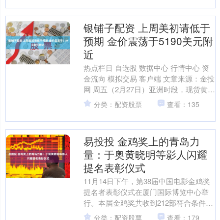
银铺子配资 上周美初请低于
预期 金价震荡于5190美元附
近
热点栏目 自选股 数据中心 行情中心 资
金流向 模拟交易 客户端 文章来源：金投
网 周五（2月27日）亚洲时段，现货黄金
价格震荡上涨，截至发稿，现货黄金暂
分类：配资股票
查看：135
报51....
易投投 金鸡奖上的青岛力
量：于奥黄晓明等影人闪耀
提名表彰仪式
11月14日下午，第38届中国电影金鸡奖
提名者表彰仪式在厦门国际博览中心举
行。本届金鸡奖共收到212部符合条件的
报名影片，竞争异常激烈。 在这场中国
分类：配资股票
查看：179