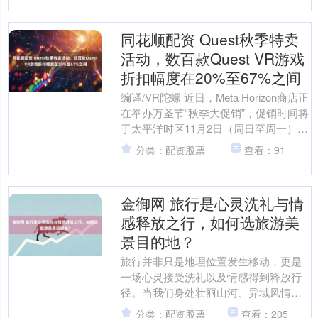
同花顺配资 Quest秋季特卖
活动，数百款Quest VR游戏
折扣幅度在20%至67%之间
编译/VR陀螺 近日，Meta Horizon商店正
在举办万圣节“秋季大促销”，促销时间将
于太平洋时区11月2日（周日至周一）午
夜前结束，即太平洋时间晚上11:....
分类：配资股票
查看：91
金御网 旅行是心灵洗礼与情
感释放之行，如何选旅游美
景目的地？
旅行并非只是地理位置发生移动，更是
一场心灵接受洗礼以及情感得到释放行
径。当我们身处壮丽山河、异域风情之
中时，那些日常存在的烦恼与压力，都
分类：配资股票
查看：205