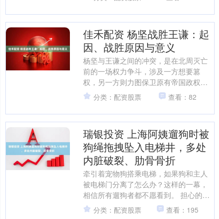
会在美景带来的冲击之下渐....
佳禾配资 杨坚战胜王谦：起
因、战胜原因与意义
杨坚与王谦之间的冲突，是在北周灭亡
前的一场权力争斗，涉及一方想要篡
权，另一方则力图保卫原有帝国政权的
局面。这场战争的背景复杂，不同立场
分类：配资股票
查看：82
的人对它有不同的看法。我们....
瑞银投资 上海阿姨遛狗时被
狗绳拖拽坠入电梯井，多处
内脏破裂、肋骨骨折
牵引着宠物狗搭乘电梯，如果狗和主人
被电梯门分离了怎么办？这样的一幕，
相信所有遛狗者都不愿看到。 担心的事
还是发生了！一对上海老夫妇在遛狗时
分类：配资股票
查看：195
就不幸遇到了这样的情况....