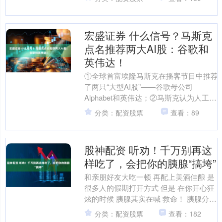
比达20% ....
宏盛证券 什么信号？马斯克
点名推荐两大AI股：谷歌和
英伟达！
①全球首富埃隆马斯克在播客节目中推荐
了两只“大型AI股”——谷歌母公司
Alphabet和英伟达；②马斯克认为人工智
能和机器人技术将变得非常重要，并指
分类：配资股票
查看：89
出Alpha....
股神配资 听劝！千万别再这
样吃了，会把你的胰腺“搞垮”
和亲朋好友大吃一顿 再配上美酒佳酿 是
很多人的假期打开方式 但是 在你开心狂
炫的时候 胰腺其实在喊 救命！ 胰腺分泌
的胰液中 有多种消化酶 它们是脂肪、蛋
分类：配资股票
查看：182
白质 ....