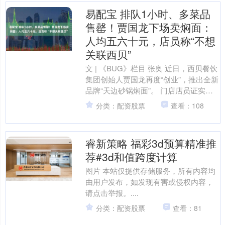
易配宝 排队1小时、多菜品
售罄！贾国龙下场卖焖面：
人均五六十元，店员称“不想
关联西贝”
文 | 《BUG》栏目 张奥 近日，西贝餐饮
集团创始人贾国龙再度“创业”，推出全新
品牌“天边砂锅焖面”。 门店店员证实：
新品牌确实由贾国龙创立，但采用独立
分类：配资股票
查看：108
团队进....
睿新策略 福彩3d预算精准推
荐#3d和值跨度计算
图片 本站仅提供存储服务，所有内容均
由用户发布，如发现有害或侵权内容，
请点击举报。....
分类：配资股票
查看：81