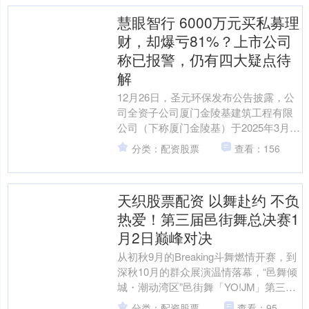
慧眼智行 6000万元买私募理
财，却爆亏81%？上市公司
称已报警，仍有四大疑点待
解
12月26日，圣元环保发布公告披露，公
司全资子公司厦门金陵基建筑工程有限
公司（下称厦门金陵基）于2025年3月认
购一款私募基金产品，认购本金6000万
分类：配资股票
查看：156
元。截至2....
天织股票配资 以舞赴约 不负
热爱！第三届邑街舞总决赛1
月2日巅峰对决
从初秋9月的Breaking斗舞燃情开赛，到
深秋10月的群众展演温情落幕，“邑舞倾
城・潮动湾区”邑街舞「YO!JM」第三届
粤港澳全民街舞公开赛，以跨越数月的
分类：配资股票
查看：95