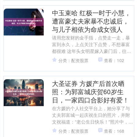
中玉束哈 红极一时于小慧，
遭富豪丈夫家暴不忠诚后，
与儿子相依为命成女强人
请用您发财的金手指，点赞走一走，暴
富到永久，上点关注下点赞，不想暴富
都很难 这年头女明星嫁入豪门后，往往
是从此走上人生巅峰。 可谁能想到曾经
分类：配资股票
查看：102
光芒四射的于小慧，却....
大圣证券 方媛产后首次晒
照：为郭富城庆贺60岁生
日，一家四口合影好有爱！
在方媛的个人社交平台上，她分享了与
丈夫郭富城一起庆祝生日的照片，并附
文祝福道：“老公生日快乐！”照片中，方
媛和郭富城以及他们的两个可爱女儿一
分类：配资股票
查看：168
起合影，一家四口温馨....