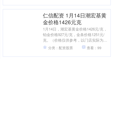
仁信配资 1月14日潮宏基黄
金价格1426元克
1月14日，潮宏基黄金价格1426元/克，
铂金价格927元/克，金条价格1251元/
克。（价格仅供参考，以门店实际为
准）同日上海黄金交易所现货黄金
分类：配资股票
查看：99
AU9999最....
东兴证券 专注不拖沓！多动
儿童期末复习可以这样规划
期末季来临，很多家长反映： “孩子坐不
住怎么办？” “明明会了，考试还是丢
分……” “复习计划做了，但执行不了，
天天拉锯战。” 其实，问题的核心不在于
分类：配资股票
查看：73
孩子“不....