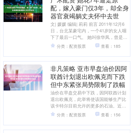
配，嫁入豪门仅3年，却全身
器官衰竭躺丈夫怀中去世
文| 媛媛 编辑| 莉莉 前言 2011年12月6
日，台北某豪宅内，一个41岁的女人咽
下了最后一口气。 她叫徐华凤，曾是台
湾娱乐圈的选美季军，曾是荧屏上的面
分类：配资股票
查看：185
孔，....
非凡策略 亚市早盘油价因阿
联酋计划退出欧佩克而下跌
但中东紧张局势限制了跌幅
油价在早盘交易中下跌，因阿联酋计划
退出欧佩克，此举将使该国能够生产比
该卡特尔目前允许的更多的石油。近月
西得州中质油期货下跌0.7%，至每桶
分类：配资股票
查看：156
99.21美元；近月布....