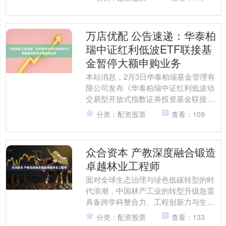
电影年度盛事....
万店优配 公告速递：华泰柏
瑞中证红利低波ETF联接基
金暂停大额申购业务
本站消息，2月3日华泰柏瑞基金管理有
限公司发布《华泰柏瑞中证红利低波动
交易型开放式指数证券投资基金联接基
金暂停大额申购（含转换转入、定期定
分类：配资股票
查看：109
额投资）业务的公告》。....
众合资本 产教深度融合锻造
卓越林业工程师
面对全球生态治理与绿色低碳转型的时
代浪潮，中国林产工业的转型升级急需
具备跨学科整合力、工程创新力与生态
使命感的卓越工程人才。传统培养模式
分类：配资股票
查看：133
存在学科壁垒、产教脱节、....