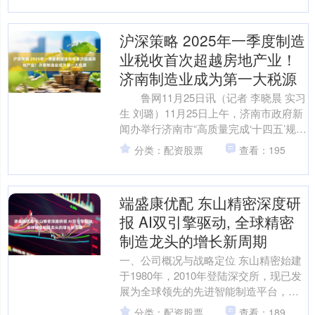
沪深策略 2025年一季度制造
业税收首次超越房地产业！
济南制造业成为第一大税源
鲁网11月25日讯（记者 李晓晨 实习
生 刘璐）11月25日上午，济南市政府新
闻办举行济南市“高质量完成‘十四五’规
划”主题系列新闻发布会——市财政局专
分类：配资股票
查看：195
场，....
端盛康优配 东山精密深度研
报 AI双引擎驱动, 全球精密
制造龙头的增长新周期
一、公司概况与战略定位 东山精密始建
于1980年，2010年登陆深交所，现已发
展为全球领先的先进智能制造平台，在
全球15个国家和地区设厂，境外员工占
分类：配资股票
查看：189