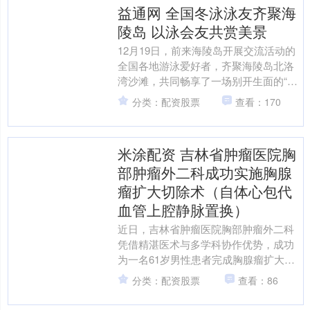
益通网 全国冬泳泳友齐聚海
陵岛 以泳会友共赏美景
12月19日，前来海陵岛开展交流活动的
全国各地游泳爱好者，齐聚海陵岛北洛
湾沙滩，共同畅享了一场别开生面的“以
泳会友”之旅。 在北洛湾指定安全泳区，
分类：配资股票
查看：170
记者看到泳友们....
米涂配资 吉林省肿瘤医院胸
部肿瘤外二科成功实施胸腺
瘤扩大切除术（自体心包代
血管上腔静脉置换）
近日，吉林省肿瘤医院胸部肿瘤外二科
凭借精湛医术与多学科协作优势，成功
为一名61岁男性患者完成胸腺瘤扩大切
除术（自体心包代血管上腔静脉置
分类：配资股票
查看：86
换），手术顺利，患者已康复....