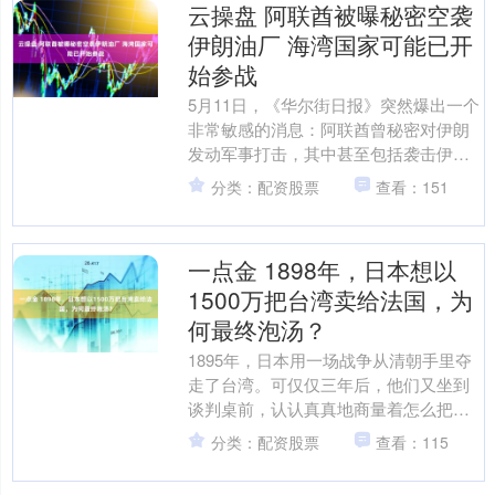
云操盘 阿联酋被曝秘密空袭
伊朗油厂 海湾国家可能已开
始参战
5月11日，《华尔街日报》突然爆出一个
非常敏感的消息：阿联酋曾秘密对伊朗
发动军事打击，其中甚至包括袭击伊朗
波斯湾上的拉万岛炼油设施。 更危险的
分类：配资股票
查看：151
是，阿联酋至今没有....
一点金 1898年，日本想以
1500万把台湾卖给法国，为
何最终泡汤？
1895年，日本用一场战争从清朝手里夺
走了台湾。可仅仅三年后，他们又坐到
谈判桌前，认认真真地商量着怎么把这
块地方卖出去。 买家已经找好了，是法
分类：配资股票
查看：115
国。价格也谈得差不....