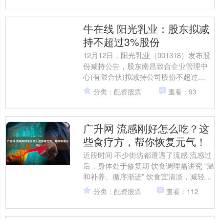
牛在线 阳光乳业：股东拟减
持不超过3%股份
12月12日，阳光乳业（001318）发布股
份减持公告，股东南昌致合企业管理中
心(有限合伙)拟减持公司股份不超过
847.98万股，减持比例不超过公司总股
分类：配资股票
查看：93
本的3%....
广升网 流感刚好怎么吃？这
些食疗方，帮你恢复元气！
近段时间 不少街坊都遭遇了流感 流感过
后，身体处于修复期 饮食调理需讲究 “温
和补养、循序渐进” 饮食宜清淡，减轻胃
肠负担 今天给大家推荐这些 适合流感康
分类：配资股票
查看：112
复期的....