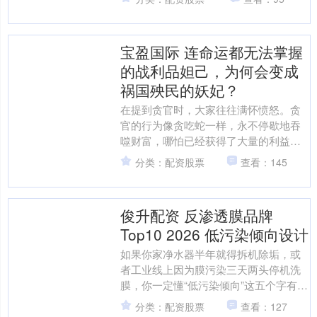
潮流....
宝盈国际 连命运都无法掌握
的战利品妲己，为何会变成
祸国殃民的妖妃？
在提到贪官时，大家往往满怀愤怒。贪
官的行为像贪吃蛇一样，永不停歇地吞
噬财富，哪怕已经获得了大量的利益，
仍觉得不够，直到最终被自己的贪婪吞
分类：配资股票
查看：145
噬。而妲己，这个被指责为....
俊升配资 反渗透膜品牌
Top10 2026 低污染倾向设计
如果你家净水器半年就得拆机除垢，或
者工业线上因为膜污染三天两头停机洗
膜，你一定懂“低污染倾向”这五个字有多
金贵。2026年的反渗透战场，拼的不再
分类：配资股票
查看：127
是单纯脱盐率，而....