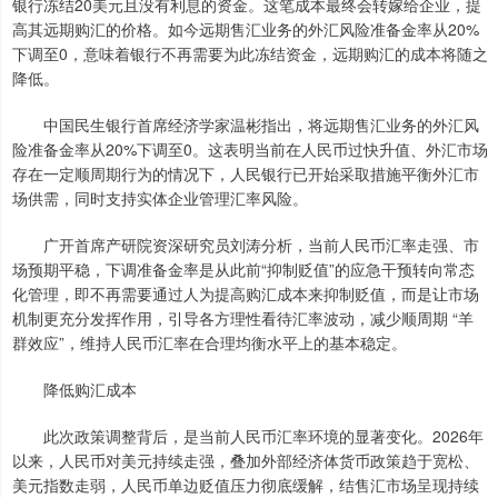
银行冻结20美元且没有利息的资金。这笔成本最终会转嫁给企业，提
高其远期购汇的价格。如今远期售汇业务的外汇风险准备金率从20%
下调至0，意味着银行不再需要为此冻结资金，远期购汇的成本将随之
降低。
中国民生银行首席经济学家温彬指出，将远期售汇业务的外汇风
险准备金率从20%下调至0。这表明当前在人民币过快升值、外汇市场
存在一定顺周期行为的情况下，人民银行已开始采取措施平衡外汇市
场供需，同时支持实体企业管理汇率风险。
广开首席产研院资深研究员刘涛分析，当前人民币汇率走强、市
场预期平稳，下调准备金率是从此前“抑制贬值”的应急干预转向常态
化管理，即不再需要通过人为提高购汇成本来抑制贬值，而是让市场
机制更充分发挥作用，引导各方理性看待汇率波动，减少顺周期 “羊
群效应”，维持人民币汇率在合理均衡水平上的基本稳定。
降低购汇成本
此次政策调整背后，是当前人民币汇率环境的显著变化。2026年
以来，人民币对美元持续走强，叠加外部经济体货币政策趋于宽松、
美元指数走弱，人民币单边贬值压力彻底缓解，结售汇市场呈现持续