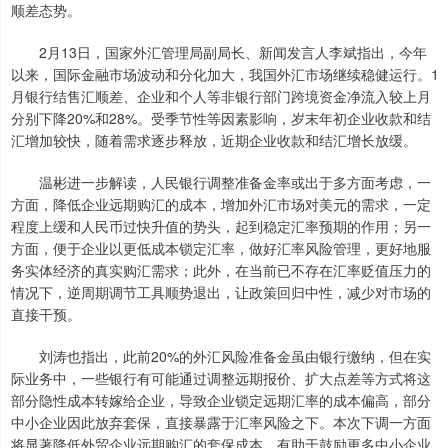
顺差态势。
2月13日，国家外汇管理局副局长、新闻发言人李斌指出，今年
以来，国际金融市场波动和分化加大，我国外汇市场继续稳健运行。1
月银行结售汇顺差、企业和个人等非银行部门跨境资金净流入较上月
分别下降20%和28%。受季节性等因素影响，岁末年初企业收款和结
汇增加较快，随着需求逐步释放，近期企业收款和结汇增长放缓。
温彬进一步解读，人民银行调整准备金率或出于多方面考虑，一
方面，降低企业远期购汇的成本，增加外汇市场对美元的需求，一定
程度上缓和人民币过快升值的势头，起到稳定汇率预期的作用；另一
方面，便于企业以更低成本锁定汇率，做好汇率风险管理，更好地服
务实体经济的真实购汇需求；此外，在当前已不存在汇率贬值压力的
情况下，逆周期调节工具顺势退出，让政策回归中性，减少对市场的
直接干预。
刘涛也指出，此前20%的外汇风险准备金虽由银行缴纳，但在实
际业务中，一些银行有可能通过调整远期报价、扩大点差等方式将这
部分隐性成本转嫁给企业，导致企业锁定远期汇率的成本偏高，部分
中小企业因此放弃套保，直接暴露于汇率风险之下。本次下调一方面
将显著降低外贸企业远期购汇的套保成本，有助于鼓励更多中小企业