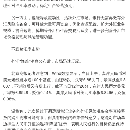
理性对冲汇率波动，稳定生产经营预期。
另一方面，也能释放流动性，活跃外汇市场。银行无需再缴存外
汇风险准备金，可释放大量可用资金，优化资源配置、扩大外汇业务
规模，提升远期、掉期等外汇衍生品交易活跃度，进一步完善外汇市
场价格发现与风险管理功能。
不宜赌汇率走势
外汇“降准”消息公布后，市场迅速反应。
北京商报记者注意到，Wind数据显示，当日上午，离岸人民币对
美元短线跳水逾100个基点，由涨转跌，失守6.85关口，最高跌至6.8
607，不过随后又有所上行，截至当日12时26分，在岸人民币对美元
汇率报6.8548，贬值0.14%，离岸人民币对美元汇率报6.8496，贬值
0.08%。
温彬称，此次通过下调远期售汇业务的外汇风险准备金率直接释
放的购汇需求可能有限，但具有明确的政策信号意义，这是对市场单
边押注人民币升值的温和“降温”提示，表明人民银行的目标仍是保持