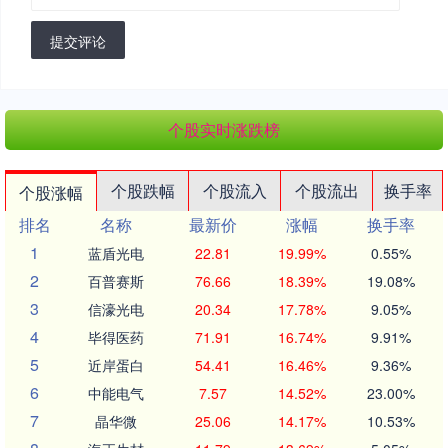
提交评论
个股实时涨跌榜
个股跌幅
个股流入
个股流出
换手率
个股涨幅
排名
名称
最新价
涨幅
换手率
1
蓝盾光电
22.81
19.99%
0.55%
2
百普赛斯
76.66
18.39%
19.08%
3
信濠光电
20.34
17.78%
9.05%
4
毕得医药
71.91
16.74%
9.91%
5
近岸蛋白
54.41
16.46%
9.36%
6
中能电气
7.57
14.52%
23.00%
7
晶华微
25.06
14.17%
10.53%