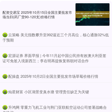
配资交易宝 2025年10月15日全国主要批发市
场当归(药厂货90-120支)价格行情
​云策略 美元指数攀升至992逼近三个月高位，核心通胀02%低
1
于预期
​宏源证券 界面早报 | 今年11月起中国公民持有效澳大利亚签
2
证可免签入境新西兰；李在明再提恢复韩朝对话合作
​配操盘 2025年10月2日全国主要批发市场草莓价格行情
3
​灿星财富 小区湖景变臭水塘 管理责任缺乏为关键
4
​升鸿网 零重力飞机工业与荆门亚联航空运动公司签署战略合
5