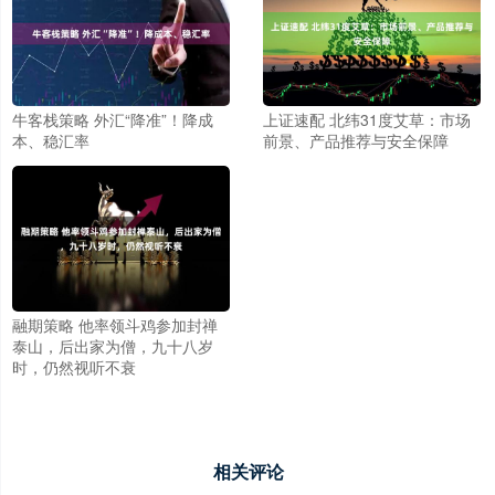
牛客栈策略 外汇“降准”！降成
上证速配 北纬31度艾草：市场
本、稳汇率
前景、产品推荐与安全保障
融期策略 他率领斗鸡参加封禅
泰山，后出家为僧，九十八岁
时，仍然视听不衰
相关评论