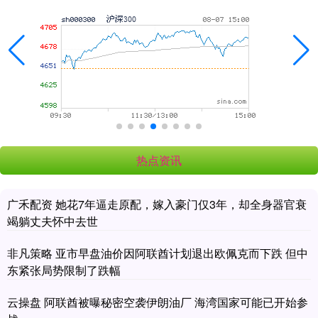
热点资讯
广禾配资 她花7年逼走原配，嫁入豪门仅3年，却全身器官衰
竭躺丈夫怀中去世
非凡策略 亚市早盘油价因阿联酋计划退出欧佩克而下跌 但中
东紧张局势限制了跌幅
云操盘 阿联酋被曝秘密空袭伊朗油厂 海湾国家可能已开始参