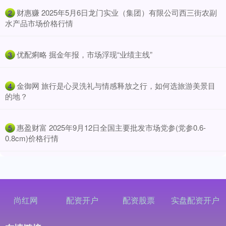
​财惠赚 2025年5月6日龙门实业（集团）有限公司西三街农副
2
水产品市场价格行情
​优配痢略 掘金年报，市场浮现“业绩主线”
3
​金御网 旅行是心灵洗礼与情感释放之行，如何选旅游美景目
4
的地？
​惠盈财富 2025年9月12日全国主要批发市场党参(党参0.6-
5
0.8cm)价格行情
尚红网
配资开户
配资股票
实盘配资开户