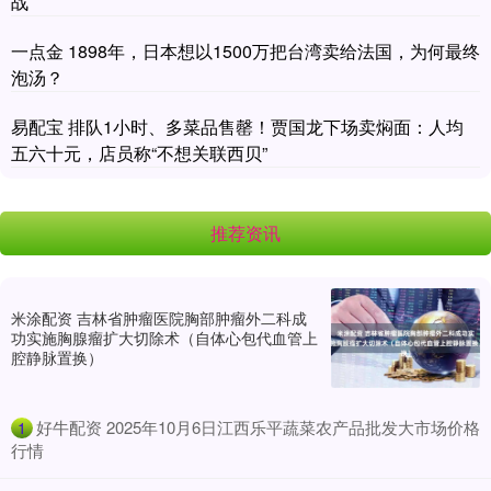
战
一点金 1898年，日本想以1500万把台湾卖给法国，为何最终
泡汤？
易配宝 排队1小时、多菜品售罄！贾国龙下场卖焖面：人均
五六十元，店员称“不想关联西贝”
推荐资讯
米涂配资 吉林省肿瘤医院胸部肿瘤外二科成
功实施胸腺瘤扩大切除术（自体心包代血管上
腔静脉置换）
​好牛配资 2025年10月6日江西乐平蔬菜农产品批发大市场价格
1
行情