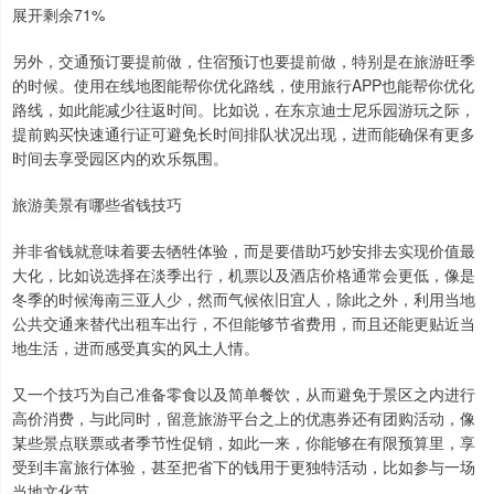
展开剩余71%
另外，交通预订要提前做，住宿预订也要提前做，特别是在旅游旺季
的时候。使用在线地图能帮你优化路线，使用旅行APP也能帮你优化
路线，如此能减少往返时间。比如说，在东京迪士尼乐园游玩之际，
提前购买快速通行证可避免长时间排队状况出现，进而能确保有更多
时间去享受园区内的欢乐氛围。
旅游美景有哪些省钱技巧
并非省钱就意味着要去牺牲体验，而是要借助巧妙安排去实现价值最
大化，比如说选择在淡季出行，机票以及酒店价格通常会更低，像是
冬季的时候海南三亚人少，然而气候依旧宜人，除此之外，利用当地
公共交通来替代出租车出行，不但能够节省费用，而且还能更贴近当
地生活，进而感受真实的风土人情。
又一个技巧为自己准备零食以及简单餐饮，从而避免于景区之内进行
高价消费，与此同时，留意旅游平台之上的优惠券还有团购活动，像
某些景点联票或者季节性促销，如此一来，你能够在有限预算里，享
受到丰富旅行体验，甚至把省下的钱用于更独特活动，比如参与一场
当地文化节。