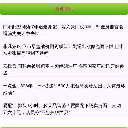
热点资讯
广禾配资 她花7年逼走原配，嫁入豪门仅3年，却全身器官衰
竭躺丈夫怀中去世
非凡策略 亚市早盘油价因阿联酋计划退出欧佩克而下跌 但中
东紧张局势限制了跌幅
云操盘 阿联酋被曝秘密空袭伊朗油厂 海湾国家可能已开始参
战
一点金 1898年，日本想以1500万把台湾卖给法国，为何最终
泡汤？
易配宝 排队1小时、多菜品售罄！贾国龙下场卖焖面：人均
五六十元，店员称“不想关联西贝”