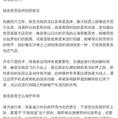
旅游美景如何拍照留念
拍摄照片之际，留意光线状况以及角度选择，极大程度上能够提升照
片品质。清晨时分的柔和光线，或者黄昏时刻的柔和光线，是拍摄自
然景观最为适宜的，像是黄山日出时呈现的云海那般景色，能够营造
出如梦似幻的氛围。试着选取低角度来进行拍摄，能够突出前景部分
的细节，就好像在沙滩之上抓拍海浪的涌动情形一样，可使画面更具
动态气息。
并非只需技术，情感表达同样有着重要性。去捕捉旅行里的瞬间表
情，像是在南昌飞行大会上，观众因全红婵的精彩表演欢呼之际，那
些真切的笑容以及动作很关键，此种模样常常要比摆拍更为动人。通
过运用手机或者相机的连拍功能，将诸多稍纵即逝的瞬间给记录下
来，当以后进行回顾之时能够产生强烈的共鸣。
旅游美景怎么保护环境
身为旅行者，具备减少对自然环境冲击的责任，于游览自然保护区之
际，要遵守“不留痕迹”这个原则，随即将自身携带的垃圾带走，还要