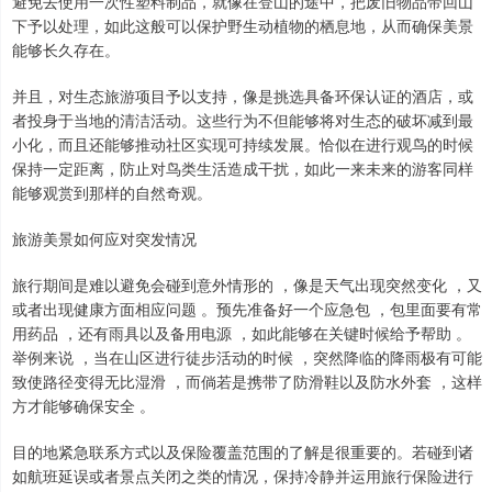
避免去使用一次性塑料制品，就像在登山的途中，把废旧物品带回山
下予以处理，如此这般可以保护野生动植物的栖息地，从而确保美景
能够长久存在。
并且，对生态旅游项目予以支持，像是挑选具备环保认证的酒店，或
者投身于当地的清洁活动。这些行为不但能够将对生态的破坏减到最
小化，而且还能够推动社区实现可持续发展。恰似在进行观鸟的时候
保持一定距离，防止对鸟类生活造成干扰，如此一来未来的游客同样
能够观赏到那样的自然奇观。
旅游美景如何应对突发情况
旅行期间是难以避免会碰到意外情形的 ，像是天气出现突然变化 ，又
或者出现健康方面相应问题 。预先准备好一个应急包 ，包里面要有常
用药品 ，还有雨具以及备用电源 ，如此能够在关键时候给予帮助 。
举例来说 ，当在山区进行徒步活动的时候 ，突然降临的降雨极有可能
致使路径变得无比湿滑 ，而倘若是携带了防滑鞋以及防水外套 ，这样
方才能够确保安全 。
目的地紧急联系方式以及保险覆盖范围的了解是很重要的。若碰到诸
如航班延误或者景点关闭之类的情况，保持冷静并运用旅行保险进行