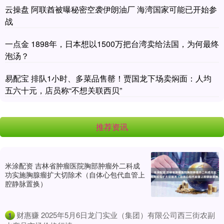
云操盘 阿联酋被曝秘密空袭伊朗油厂 海湾国家可能已开始参
战
一点金 1898年，日本想以1500万把台湾卖给法国，为何最终
泡汤？
易配宝 排队1小时、多菜品售罄！贾国龙下场卖焖面：人均
五六十元，店员称“不想关联西贝”
推荐资讯
米涂配资 吉林省肿瘤医院胸部肿瘤外二科成
功实施胸腺瘤扩大切除术（自体心包代血管上
腔静脉置换）
​财惠赚 2025年5月6日龙门实业（集团）有限公司西三街农副
1