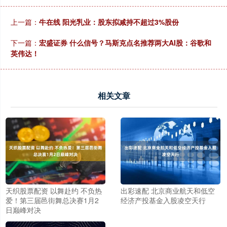
上一篇：
牛在线 阳光乳业：股东拟减持不超过3%股份
下一篇：
宏盛证券 什么信号？马斯克点名推荐两大AI股：谷歌和
英伟达！
相关文章
天织股票配资 以舞赴约 不负热
出彩速配 北京商业航天和低空
爱！第三届邑街舞总决赛1月2
经济产投基金入股凌空天行
日巅峰对决