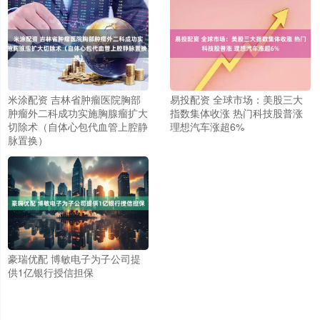
米涂配资 吉林省肿瘤医院胸部
易投配资 全球市场：美股三大
肿瘤外二科成功实施胸腺瘤扩大
指数集体收涨 热门科技股普涨
切除术（自体心包代血管上腔静
理想汽车涨超6%
脉置换）
豪瑞优配 博敏电子为子公司提
供1亿银行授信担保