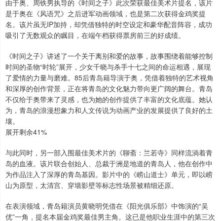
由于奥、周铁男执导的《时间之子》此次荣获最佳美术片提名，该片
是于奥在《风语咒》之后进军动画领域，也是第二次获得金鸡奖提
名。该片虽无IP加持，却凭借独特的时空设定和豪华配音阵容，成功
吸引了无数观众的瞩目，在端午档获得票房前三的好成绩。
《时间之子》讲述了一个关于离别和爱的故事，故事围绕着能够控制
时间的圣物“时轮”展开，少女千晓与杀手十七之间的命运相遇，展现
了爱情的力量与磨难。85后青岛籍导演于奥，凭借着独特的艺术视角
和深厚的创作背景，正在将青岛的文化魅力带向更广阔的舞台。青岛
不仅给于奥带来了灵感，也为她的创作提供了丰富的文化底蕴。她认
为，青岛的浪漫想象力和人文传说为动画产业的发展提供了良好的土
壤。
展开剩余41%
与此同时，另一部入围最佳美术片的《聊斋：兰若寺》同样流淌着青
岛的血液。该片联合创始人、总裁于洲是地道的青岛人，他在创作中
为作品注入了深厚的青岛基因。影片中的《崂山道士》单元，即以崂
山为原型，太清宫、穿墙影壁等标志性场景被精细还原。
在表演领域，青岛籍演员黄晓明凭借在《阳光俱乐部》中饰演的“吴
优”一角，提名本届金鸡奖最佳男主角。这已是他职业生涯中的第三次