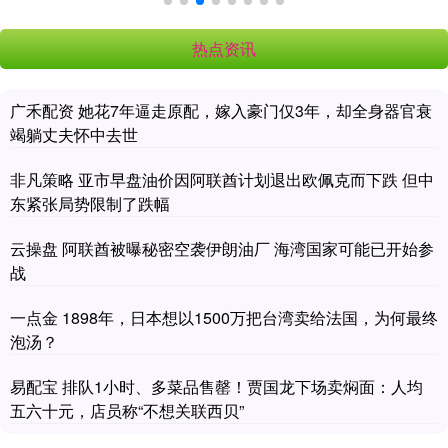
热点资讯
广禾配资 她花7年逼走原配，嫁入豪门仅3年，却全身器官衰
竭躺丈夫怀中去世
非凡策略 亚市早盘油价因阿联酋计划退出欧佩克而下跌 但中
东紧张局势限制了跌幅
云操盘 阿联酋被曝秘密空袭伊朗油厂 海湾国家可能已开始参
战
一点金 1898年，日本想以1500万把台湾卖给法国，为何最终
泡汤？
易配宝 排队1小时、多菜品售罄！贾国龙下场卖焖面：人均
五六十元，店员称“不想关联西贝”