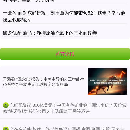
一鼎盈 面对东野进攻，刘玉章为何能带领52军逃走？幸亏他
没去救廖耀湘
御龙优配 油脂：静待原油托底下的基本面改善
推荐资讯
天添盈 “瓦尔代”报告：中美主导的人工智能生
态系统竞争将决定全球数字监管格局
​永旺配资端 800亿美元！中国有色矿业称非洲涉事矿产天价索
1
赔“缺乏依据” 接近公司人士透露复工需等环评
​金多多策略 短线一绝《养牛记》源码 主图 副图 选股 无未来
2