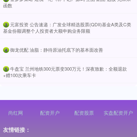
函数
​元富投资 公告速递：广发全球精选股票(QDII)基金A类及C类
3
基金份额调整个人投资者大额申购业务限额
​御龙优配 油脂：静待原油托底下的基本面改善
4
​牛盘宝 兰州地铁300元票变300万元！深夜致歉：全额退款
5
+赠100次乘车卡
尚红网
配资开户
配资股票
实盘配资开户
友情链接：