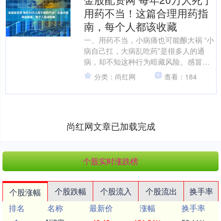
用药不当！这篇合理用药指
南，每个人都该收藏
一、用药不当，小病痛也可能酿大祸 “小
病自己扛，大病乱吃药”是很多人的通
病，却不知这种行为暗藏风险。感冒发
烧时自行叠加多种感冒药，可能导致对
分类：尚红网
查看：184
乙酰氨基酚过量损伤肝....
尚红网文章已加载完成
个股实时涨跌榜
个股跌幅
个股流入
个股流出
换手率
个股涨幅
排名
名称
最新价
涨幅
换手率