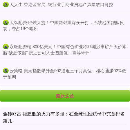
​人人生 香港金管局: 银行业于商业房地产风险敞口可控
2
​天弘配资 巴铁大捷！中国两邻国深夜开打，巴铁地面部队反
3
攻，夺占19个哨所
​永旺配资端 800亿美元！中国有色矿业称非洲涉事矿产天价索
4
赔“缺乏依据” 接近公司人士透露复工需等环评
​云策略 美元指数攀升至992逼近三个月高位，核心通胀02%低
5
于预期
最新文章
金砖财富 福建舰的火力有多强：在全球现役航母中究竟排名
第几