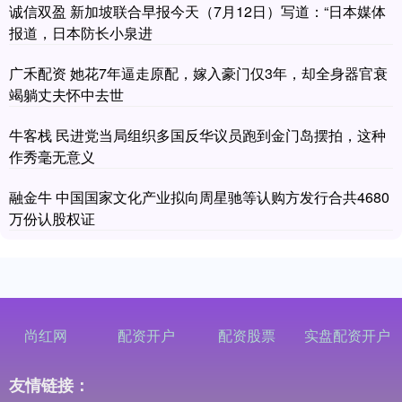
诚信双盈 新加坡联合早报今天（7月12日）写道：“日本媒体
报道，日本防长小泉进
广禾配资 她花7年逼走原配，嫁入豪门仅3年，却全身器官衰
竭躺丈夫怀中去世
牛客栈 民进党当局组织多国反华议员跑到金门岛摆拍，这种
作秀毫无意义
融金牛 中国国家文化产业拟向周星驰等认购方发行合共4680
万份认股权证
尚红网
配资开户
配资股票
实盘配资开户
友情链接：