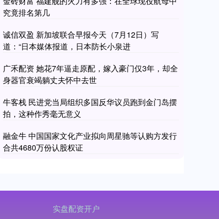
金砖财富 福建舰的火力有多强：在全球现役航母中
究竟排名第几
诚信双盈 新加坡联合早报今天（7月12日）写
道：“日本媒体报道，日本防长小泉进
广禾配资 她花7年逼走原配，嫁入豪门仅3年，却全
身器官衰竭躺丈夫怀中去世
牛客栈 民进党当局组织多国反华议员跑到金门岛摆
拍，这种作秀毫无意义
融金牛 中国国家文化产业拟向周星驰等认购方发行
合共4680万份认股权证
实盘配资开户