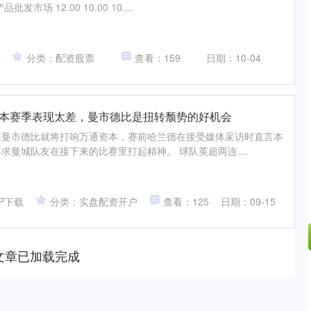
场 12.00 10.00 10....
分类：配资股票
查看：159
日期：10-04
们本赛季表现太差，曼市德比是扭转颓势的好机会
周末曼市德比就将打响万通资本，赛前哈兰德在接受媒体采访时直言本
求曼城队友在接下来的比赛里打起精神。 球队英超两连....
P下载
分类：实盘配资开户
查看：125
日期：09-15
文章已加载完成
深证成指
14311.01
200.89
1.42%