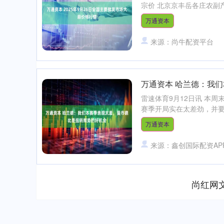
宗价 北京京丰岳各庄农副产品批发市
万通资本
来源：尚牛配资平台
万通资本 哈兰德：我
雷速体育9月12日讯 本
赛季开局实在太差劲，并要
万通资本
来源：鑫创国际配资AP
尚红网
上证指数
3940.04
2.13%
39.68
1.02%