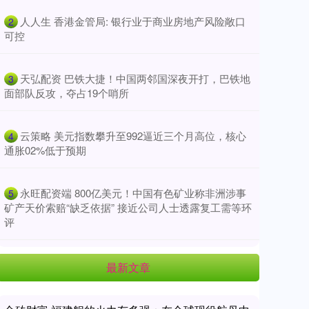
​人人生 香港金管局: 银行业于商业房地产风险敞口
2
可控
​天弘配资 巴铁大捷！中国两邻国深夜开打，巴铁地
3
面部队反攻，夺占19个哨所
​云策略 美元指数攀升至992逼近三个月高位，核心
4
通胀02%低于预期
​永旺配资端 800亿美元！中国有色矿业称非洲涉事
5
矿产天价索赔“缺乏依据” 接近公司人士透露复工需等环
评
最新文章